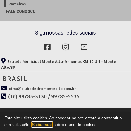
Parceiros
FALE CONOSCO
Siga nossas redes sociais
Estrada Municipal Monte Alto-Anhumas KM 10, SN - Monte
Alto/SP
BRASIL
ctma@clubedetiromontealto.com.br
(16) 99785-3130 / 99785-5535
Este site utiliza cookies. Ao navegar no site estará a consentir a
Todos os direitos reservados à
CLUBEDETIROMONTEALTO.COM.BR
© 2026
sua utilização.
Saiba mais
sobre o uso de cookies.